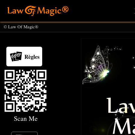
© Law Of Magic®
Règles
Scan Me